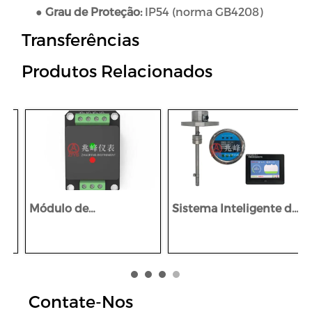
●
Grau de Proteção:
IP54 (norma GB4208)
Transferências
Produtos Relacionados
Módulo de
Sistema Inteligente de
alimentação
Monitorização
intrinsecamente
Multíparâmetro à
seguro da série BAM
Prova de Explosão
para mineração
Montado em Veículo
da Série TMS2
Contate-Nos