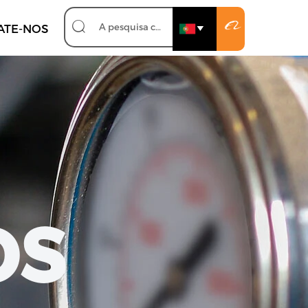

ATE-NOS

os