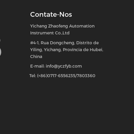
Contate-Nos
Yichang Zhaofeng Automation
Instrument Co.,Ltd
#4-1, Rua Dongcheng, Distrito de
Yiling, Yichang, Província de Hubei,
China
E-mail: info@yczfyb.com
Tel: (+86)0717-6556235/7803360