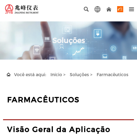




Soluções

Você está aqui:
Início
>
Soluções
>
Farmacêuticos
FARMACÊUTICOS
Visão Geral da Aplicação