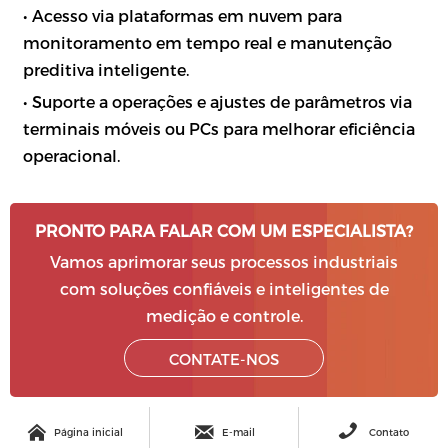
• Acesso via plataformas em nuvem para
monitoramento em tempo real e manutenção
preditiva inteligente.
• Suporte a operações e ajustes de parâmetros via
terminais móveis ou PCs para melhorar eficiência
operacional.
PRONTO PARA FALAR COM UM ESPECIALISTA?
Vamos aprimorar seus processos industriais
com soluções confiáveis e inteligentes de
medição e controle.
CONTATE-NOS



Página inicial
E-mail
Contato