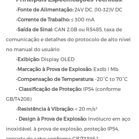
•
Fonte de Alimentação:
24V DC, (10–32)V DC
•
Corrente de Trabalho:
≤ 300 mA
•
Saída de Sinal:
CAN 2.0B ou RS485, taxa de
comunicação e detalhes do protocolo de alto nível
no manual do usuário
•
Exibição:
Display OLED
•
Marcação à Prova de Explosão:
Exdb Ⅰ Mb
•
Compensação de Temperatura:
-20°C to 70°C
•
Classificação de Proteção:
IP54 (conforme
GB/T4208)
•
Resistência à Vibração:
< 20 m/s²
•
Design à Prova de Explosão:
Invólucro em aço
inoxidável, à prova de explosão, proteção IP54,
entrada de cabo conforme GB/T3836.1