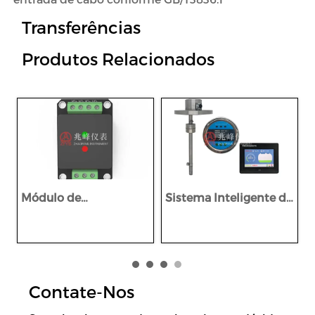
Transferências
Produtos Relacionados
Módulo de
Sistema Inteligente de
alimentação
Monitorização
intrinsecamente
Multíparâmetro à
seguro da série BAM
Prova de Explosão
para mineração
Montado em Veículo
da Série TMS2
Contate-Nos