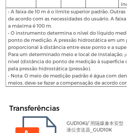
inde
• A faixa de 10 m é o limite superior padrão. Outras 
de acordo com as necessidades do usuário. A faixa m
a máxima é 100 m.
• O instrumento determina o nível do líquido medind
ponto de medição. A pressão hidrostática em um po
proporcional à distância entre esse ponto e a superfíci
Para um determinado meio e local de instalação, ρ e 
nível (distância do ponto de medição à superfície d
pela pressão hidrostática (pressão).
• Nota: O meio de medição padrão é água com densidad
meios, deve-se fazer a compensação de acordo com a 
Transferências
GUD10K矿用隔爆兼本安型
液位变送器_GUD10K