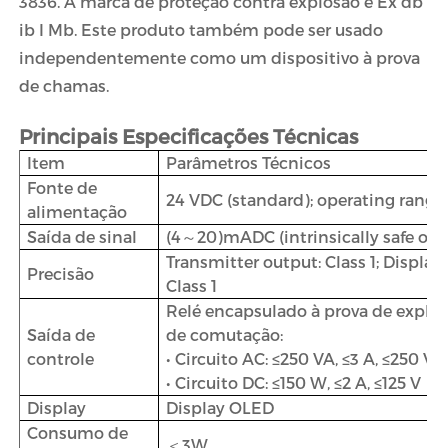
3836. A marca de proteção contra explosão é Ex db
ib I Mb. Este produto também pode ser usado
independentemente como um dispositivo à prova
de chamas.
Principais Especificações Técnicas
Item
Parâmetros Técnicos
Fonte de
24 VDC (standard); operating ra
alimentação
Saída de sinal
(4～20)mADC (intrinsically safe out
Transmitter output: Class 1; Display: 
Precisão
Class 1
Relé encapsulado à prova de explo
Saída de
de comutação:
controle
• Circuito AC: ≤250 VA, ≤3 A, ≤250 V ;
• Circuito DC: ≤150 W, ≤2 A, ≤125 V
Display
Display OLED
Consumo de
＜3W