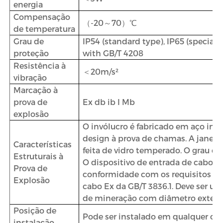
energia
Compensação
（-20～70）℃
de temperatura
Grau de
IP54 (standard type), IP65 (special 
proteção
with GB/T 4208
Resistência à
＜20m/s²
vibração
Marcação à
prova de
Ex db ib I Mb
explosão
O invólucro é fabricado em aço ino
design à prova de chamas. A janela
Características
feita de vidro temperado. O grau de
Estruturais à
O dispositivo de entrada de cabo e
Prova de
conformidade com os requisitos de
Explosão
cabo Ex da GB/T 3836.1. Deve ser ut
de mineração com diâmetro extern
Posição de
Pode ser instalado em qualquer ori
instalação