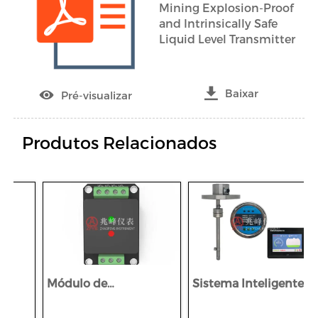
Mining Explosion-Proof
and Intrinsically Safe
Liquid Level Transmitter

Baixar

Pré-visualizar
Produtos Relacionados
Módulo de
Sistema Inteligente de
alimentação
Monitorização
intrinsecamente
Multíparâmetro à