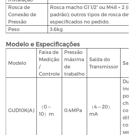
Rosca de
Rosca macho G1 1/2” ou M48 × 2 (in
Conexão de
padrão); outros tipos de rosca deve
Pressão
especificados no pedido.
Peso
3.6kg
Modelo e Especificações
Faixa de
Pressão
Medição
máxima
Saída do
Modelo
Saída
/
de
Transmissor
Controle
trabalho
Duas
inde
pont
chave
（0～
（4～20）
GUD10K(A)
0.4MPa
comu
10）m
mA
difer
comu
ser a