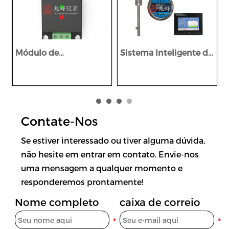
Módulo de
Sistema Inteligente de
alimentação
Monitorização
intrinsecamente
Multíparâmetro à
seguro da série BAM
Prova de Explosão
para mineração
Montado em Veículo
da Série TMS2
Contate-Nos
Se estiver interessado ou tiver alguma dúvida,
não hesite em entrar em contato. Envie-nos
uma mensagem a qualquer momento e
responderemos prontamente!
Nome completo
caixa de correio